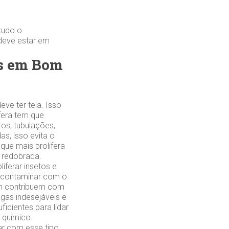
tudo o
 deve estar em
as em Bom
ve ter tela. Isso
ifera tem que
ros, tubulações,
s, isso evita o
que mais prolifera
 redobrada.
iferar insetos e
e contaminar com o
ém contribuem com
agas indesejáveis e
icientes para lidar
 químico.
r com esse tipo