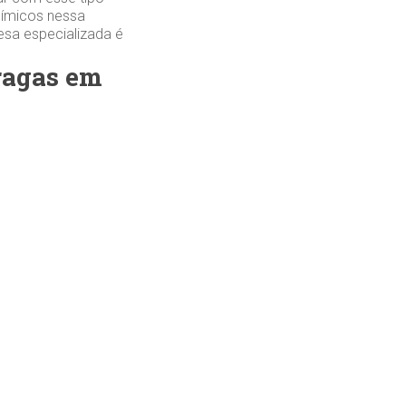
uímicos nessa
esa especializada é
pragas em