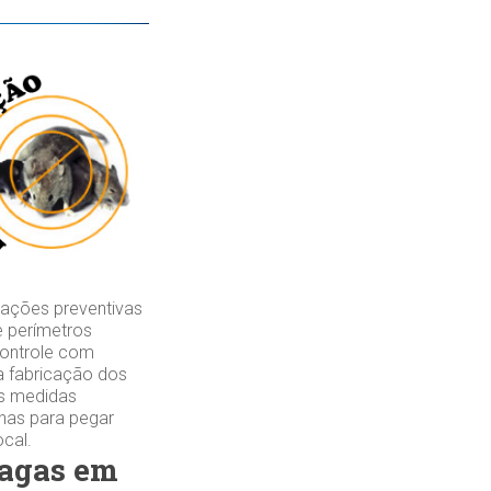
ações preventivas
e perímetros
controle com
a fabricação dos
as medidas
lhas para pegar
ocal.
ragas em