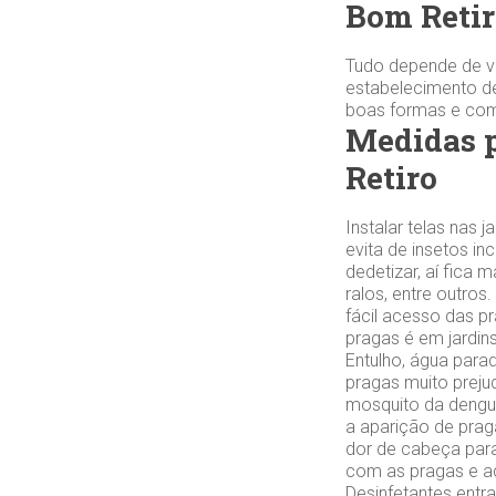
Bom Retir
Tudo depende de vo
estabelecimento de
boas formas e com 
Medidas p
Retiro
Instalar telas nas
evita de insetos in
dedetizar, aí fica 
ralos, entre outro
fácil acesso das p
pragas é em jardi
Entulho, água parad
pragas muito preju
mosquito da dengu
a aparição de praga
dor de cabeça para
com as pragas e ac
Desinfetantes ent