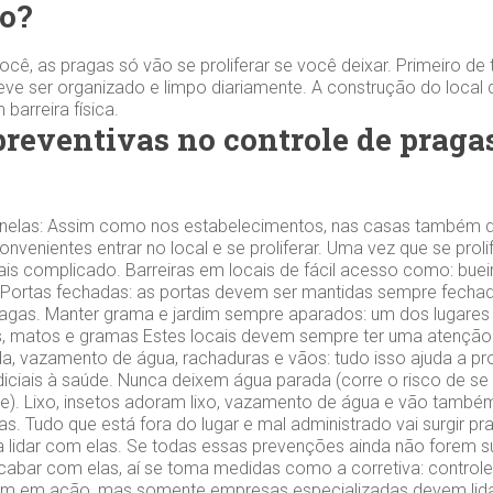
o?
cê, as pragas só vão se proliferar se você deixar. Primeiro de 
ve ser organizado e limpo diariamente. A construção do local
barreira física.
reventivas no controle de prag
 janelas: Assim como nos estabelecimentos, nas casas também de
convenientes entrar no local e se proliferar. Uma vez que se prol
mais complicado. Barreiras em locais de fácil acesso como: buei
s. Portas fechadas: as portas devem ser mantidas sempre fechada
ragas. Manter grama e jardim sempre aparados: um dos lugares 
ns, matos e gramas Estes locais devem sempre ter uma atenção
a, vazamento de água, rachaduras e vãos: tudo isso ajuda a prol
diciais à saúde. Nunca deixem água parada (corre o risco de s
e). Lixo, insetos adoram lixo, vazamento de água e vão tamb
s. Tudo que está fora do lugar e mal administrado vai surgir pr
 lidar com elas. Se todas essas prevenções ainda não forem suf
abar com elas, aí se toma medidas como a corretiva: controle
ram em ação, mas somente empresas especializadas devem lida