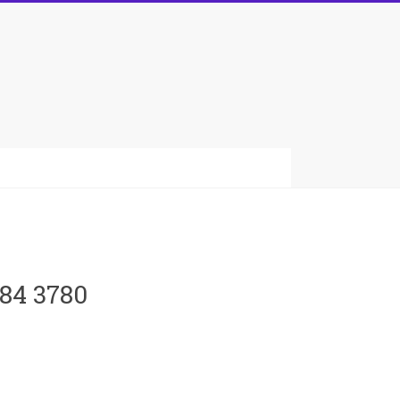
o
084 3780