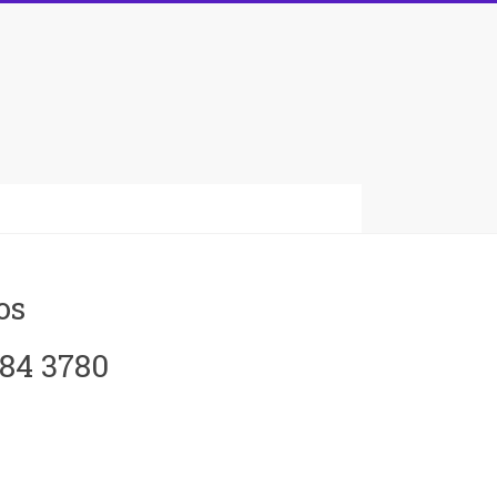
s‎
084 3780