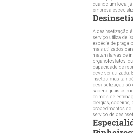
quando um local já
empresa especializa
Desinseti
A desinsetização é
serviço utiliza de
espécie de praga o
mais utilizados par
matam larvas de ins
organofosfatos, qu
capacidade de repr
deve ser utilizada
insetos, mas tamb
desinsetização só 
saberá quais as me
animais de estimaç
alergias, coceiras
procedimentos de d
serviço de desinse
Especiali
Pinheiros‎