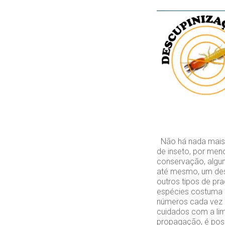
Não há nada mais d
de inseto, por men
conservação, algun
até mesmo, um des
outros tipos de pr
espécies costuma a
números cada vez 
cuidados com a lim
propagação, é poss