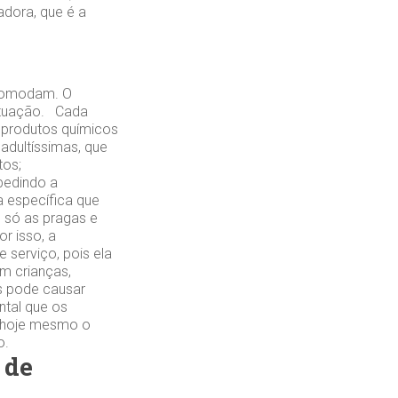
adora, que é a
incomodam. O
situação. Cada
 produtos químicos
 adultíssimas, que
tos;
pedindo a
 específica que
o só as pragas e
r isso, a
 serviço, pois ela
m crianças,
s pode causar
ntal que os
e hoje mesmo o
o.
 de