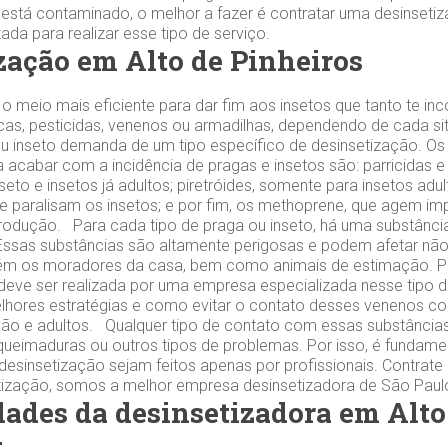
 está contaminado, o melhor a fazer é contratar uma desinsetiz
da para realizar esse tipo de serviço.
zação em Alto de Pinheiros‎
 o meio mais eficiente para dar fim aos insetos que tanto te 
 iscas, pesticidas, venenos ou armadilhas, dependendo de cada 
u inseto demanda de um tipo específico de desinsetização. Os
a acabar com a incidência de pragas e insetos são: parricidas e
eto e insetos já adultos; piretróides, somente para insetos adul
e paralisam os insetos; e por fim, os methoprene, que agem im
odução. Para cada tipo de praga ou inseto, há uma substância
. Essas substâncias são altamente perigosas e podem afetar nã
ém os moradores da casa, bem como animais de estimação. Po
deve ser realizada por uma empresa especializada nesse tipo de
lhores estratégias e como evitar o contato desses venenos co
ão e adultos. Qualquer tipo de contato com essas substância
, queimaduras ou outros tipos de problemas. Por isso, é fundame
esinsetização sejam feitos apenas por profissionais. Contrat
tização, somos a melhor empresa desinsetizadora de São Paul
dades da desinsetizadora em Alto
: